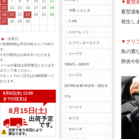
▼夏型
・ 10系 シエンタ
夏型過
発生し
・ C-HR
・ スターレット
▼クリ
・ スプリンターカリブ
※営業時間は平日9:00 から 17:00で
す。
鳥の糞
・ スープラ
※土日祝日はお休みをいただきま
す。
肺炎や
1993/5～2001/9
メールの返信は翌営業日となります
のでご了承ください。
・ スープラ
※ネットでのご注文は24時間承って
おります。
2019年(令和1年)5月～現行モ
デル
・ スペイド
・ セリカ
・ セルシオ