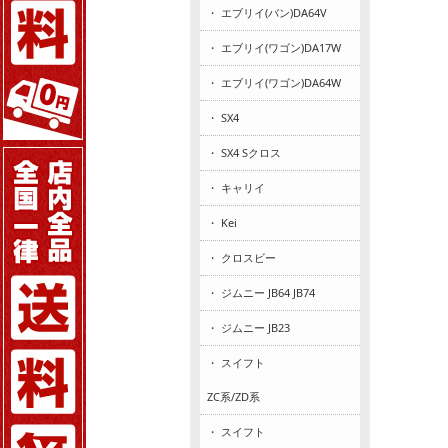
・ エブリイ(バン)DA64V
・ エブリイ(ワゴン)DA17W
・ エブリイ(ワゴン)DA64W
・ SX4
・ SX4 Sクロス
・ キャリイ
・ Kei
・ クロスビー
・ ジムニー JB64 JB74
・ ジムニー JB23
・ スイフト
ZC系/ZD系
・ スイフト