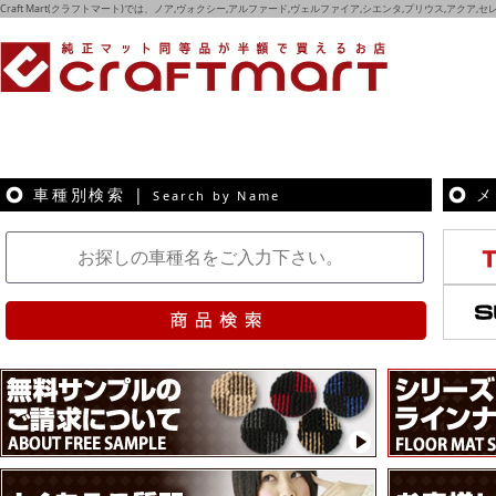
Craft Mart(クラフトマート)では、ノア,ヴォクシー,アルファード,ヴェルファイア,シエンタ,プリウス,アクア
車種別検索 |
メ
Search by Name