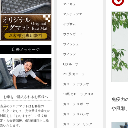
・ アイキュー
・ アルテッツァ
・ イプサム
・ ヴァンガード
・ ウィッシュ
店長メッセージ
・ ヴィッツ
・ FJクルーザー
・ 210系 カローラ
・ カローラ アクシオ
・ 10系 カローラ クロス
お車をご購入されるお客様へ
免疫力
・ カローラ スポーツ
当店のフロアマットはお客様の
や風邪
ご注文に対して、完全受注生産での
・ カローラ スパシオ
対応をしておりますが、ご注文確
定・入金確認後、6営業日以内に発
・ カローラ ツーリング
送いたします。