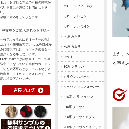
また、お客様ご希望の車種の掲載が
・ カローラ フィールダー
ない場合はお気軽にお問合せ下さ
い。
・ カローラ レビン
早急に対応させて頂きます。
・ カローラ ルミオン
中古車をご購入されるお客様へ
・ 50系 カムリ
一番気になるのは前オーナーの残し
た汚れや使用感です。 足元を自分好
・ 70系 カムリ
みに交換すれば、お車への愛着も一
また、
層深くなる事と思います。
・ キャミ
Craft Martでは自動車メーカーで製
る事も
造中止になっている車種のカーマッ
・ 30系 クラウン
トでも対応可能となっている物が多
数御座いますので、あきらめずに一
・ クラウン スポーツ
度ご相談下さいませ。
・ クラウン クロスオーバー
・ 220系 20系 クラウン
・ 210系 クラウン
・ 200系 クラウンセダン
・ 200系 クラウンハイブリッ