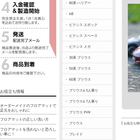
・ 80系 ハリアー
・ bB
・ ピクシス エポック
・ ピクシス スペース
・ ピクシス メガ
・ 30系 プリウス
・ 50系 プリウス
・ 60系 プリウス
・ プリウスα 5人乗り
お役立ち情報
・ プリウスα 7人乗り
オーダーメイドのフロアマットで
足元をおしゃれに
・ プリウス PHV
フロアマットの正しい洗い方
・ プリウス
お役立ち情
フロアマットを洗わないと恐ろし
い事に！
・ ブレイド