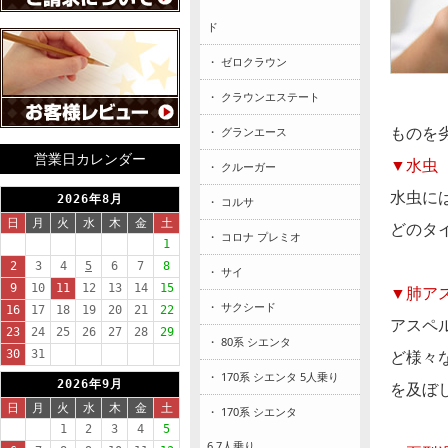
ド
・ ゼロクラウン
・ クラウンエステート
ものを
・ グランエース
営業日カレンダー
▼水虫
・ クルーガー
水虫に
・ コルサ
どのタ
・ コロナ プレミオ
・ サイ
▼肺ア
・ サクシード
アスペ
・ 80系 シエンタ
ど様々
・ 170系 シエンタ 5人乗り
を及ぼ
・ 170系 シエンタ
6.7人乗り