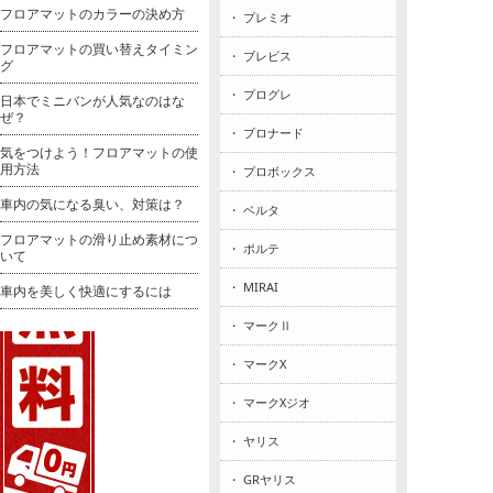
フロアマットのカラーの決め方
・ プレミオ
フロアマットの買い替えタイミン
・ ブレビス
グ
・ プログレ
日本でミニバンが人気なのはな
ぜ？
・ プロナード
気をつけよう！フロアマットの使
用方法
・ プロボックス
車内の気になる臭い、対策は？
・ ベルタ
フロアマットの滑り止め素材につ
・ ポルテ
いて
・ MIRAI
車内を美しく快適にするには
・ マークⅡ
・ マークX
・ マークXジオ
・ ヤリス
・ GRヤリス