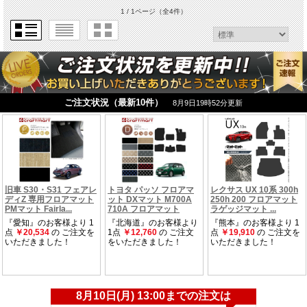
1 / 1ページ
（全4件）