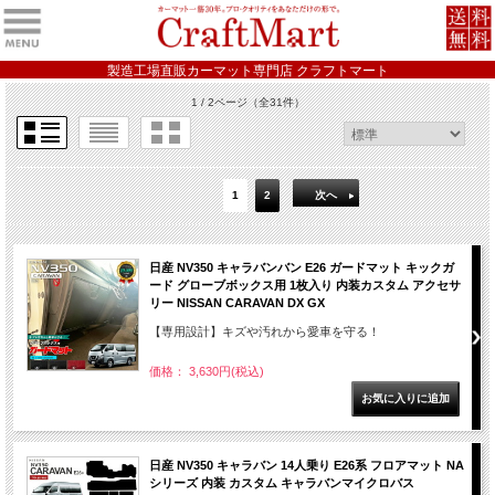
製造工場直販カーマット専門店 クラフトマート
1 / 2ページ
（全31件）
1
2
次へ
日産 NV350 キャラバンバン E26 ガードマット キックガ
ード グローブボックス用 1枚入り 内装カスタム アクセサ
リー NISSAN CARAVAN DX GX
【専用設計】キズや汚れから愛車を守る！
価格： 3,630円(税込)
日産 NV350 キャラバン 14人乗り E26系 フロアマット NA
シリーズ 内装 カスタム キャラバンマイクロバス