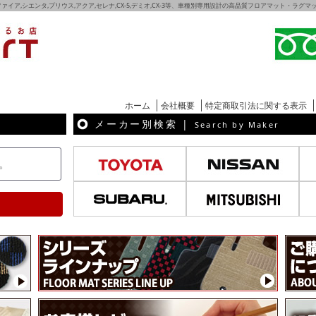
ェルファイア,シエンタ,プリウス,アクア,セレナ,CX-5,デミオ,CX-3等、車種別専用設計の高品質フロアマット・ラ
ホーム
会社概要
特定商取引法に関する表示
メーカー別検索 |
Search by Maker