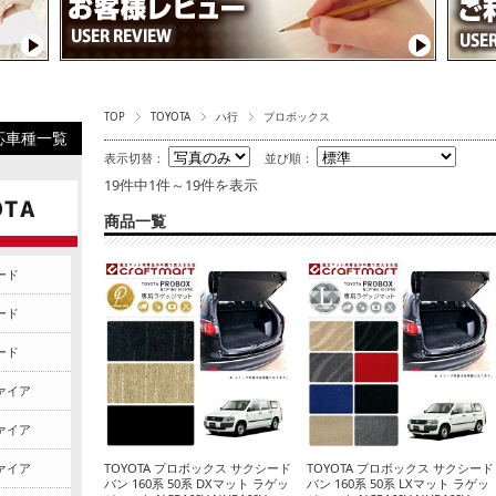
TOP
TOYOTA
ハ行
プロボックス
応車種一覧
表示切替：
並び順：
19件中1件～19件を表示
商品一覧
ード
ード
ード
ファイア
ファイア
ファイア
TOYOTA プロボックス サクシード
TOYOTA プロボックス サクシード
バン 160系 50系 DXマット ラゲッ
バン 160系 50系 LXマット ラゲッ