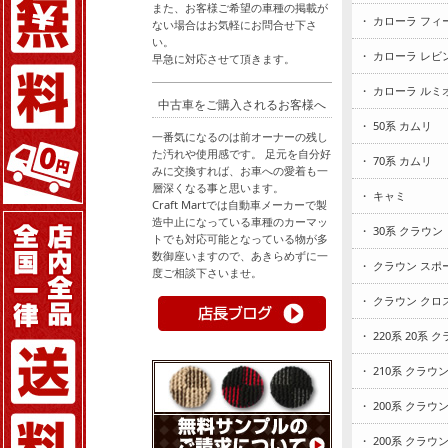
また、お客様ご希望の車種の掲載が
・ カローラ フィ
ない場合はお気軽にお問合せ下さ
い。
・ カローラ レビ
早急に対応させて頂きます。
・ カローラ ルミ
中古車をご購入されるお客様へ
・ 50系 カムリ
一番気になるのは前オーナーの残し
た汚れや使用感です。 足元を自分好
・ 70系 カムリ
みに交換すれば、お車への愛着も一
層深くなる事と思います。
・ キャミ
Craft Martでは自動車メーカーで製
造中止になっている車種のカーマッ
・ 30系 クラウン
トでも対応可能となっている物が多
数御座いますので、あきらめずに一
・ クラウン スポ
度ご相談下さいませ。
・ クラウン クロ
・ 220系 20系 
・ 210系 クラウ
・ 200系 クラウ
・ 200系 クラ