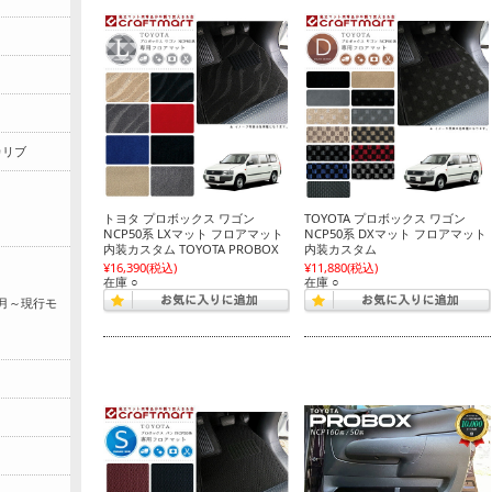
カリブ
トヨタ プロボックス ワゴン
TOYOTA プロボックス ワゴン
NCP50系 LXマット フロアマット
NCP50系 DXマット フロアマット
内装カスタム TOYOTA PROBOX
内装カスタム
¥16,390
(税込)
¥11,880
(税込)
在庫 ○
在庫 ○
)5月～現行モ