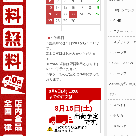
・ 10系 シエンタ
・ C-HR
・ スターレット
・ スプリンター
※営業時間は平日9:00 から 17:00で
す。
・ スープラ
※土日祝日はお休みをいただきま
す。
1993/5～2001/9
メールの返信は翌営業日となります
のでご了承ください。
・ スープラ
※ネットでのご注文は24時間承って
おります。
2019年(令和1年
デル
・ スペイド
・ セリカ
・ セルシオ