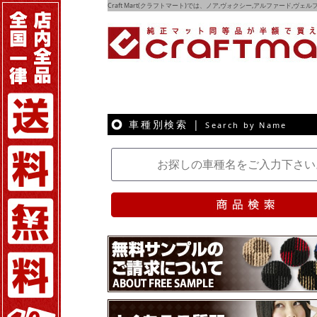
Craft Mart(クラフトマート)では、ノア,ヴォクシー,アルファード,ヴ
車種別検索 |
Search by Name