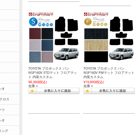
TOYOTA プロボックス バン
TOYOTA プロボックス バン
NSP160V STDマット フロアマッ
NSP160V PMマット フロアマット
ト 内装カスタム
内装カスタム
ラ
¥8,360
(税込)
¥19,800
(税込)
在庫 ○
在庫 ○
シオ
 クロス
ーツ
シオ
リング