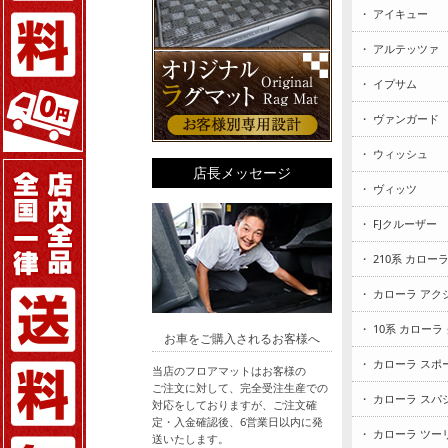
・ アイキュー
・ アルテッツァ
・ イプサム
・ ヴァンガード
・ ウィッシュ
店長メッセージ
・ ヴィッツ
・ FJクルーザー
・ 210系 カロー
・ カローラ アク
・ 10系 カローラ
お車をご購入されるお客様へ
・ カローラ スポ
当店のフロアマットはお客様の
ご注文に対して、完全受注生産での
・ カローラ スパ
対応をしておりますが、ご注文確
定・入金確認後、6営業日以内に発
・ カローラ ツー
送いたします。