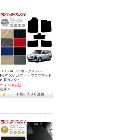
TOYOTA プロボックス バン
NSP160V LXマット フロアマット
内装カスタム
¥16,390
(税込)
在庫 ○