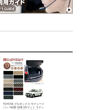
TOYOTA プロボックス サクシード
バン 160系 50系 DXマット ラゲッ