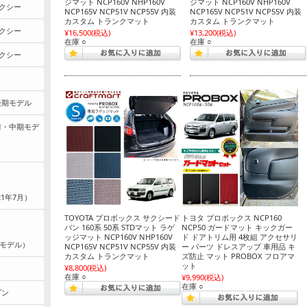
ジマット NCP160V NHP160V
ジマット NCP160V NHP160V
ォクシー
NCP165V NCP51V NCP55V 内装
NCP165V NCP51V NCP55V 内装
カスタム トランクマット
カスタム トランクマット
ォクシー
¥16,500
(税込)
¥13,200
(税込)
在庫 ○
在庫 ○
ォクシー
後期モデル
前・中期モデ
021年7月）
TOYOTA プロボックス サクシード
トヨタ プロボックス NCP160
バン 160系 50系 STDマット ラゲ
NCP50 ガードマット キックガー
ッジマット NCP160V NHP160V
ド ドアトリム用 4枚組 アクセサリ
行モデル）
NCP165V NCP51V NCP55V 内装
ー パーツ ドレスアップ 車用品 キ
カスタム トランクマット
ズ防止 マット PROBOX フロアマ
ット
¥8,800
(税込)
在庫 ○
¥9,990
(税込)
在庫 ○
ゴン