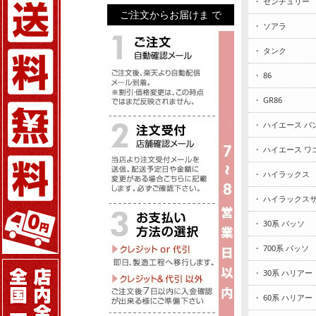
・ センチュリー
ご注文からお届けま で
・ ソアラ
・ タンク
・ 86
・ GR86
・ ハイエース バ
・ ハイエース ワ
・ ハイラックス
・ ハイラックス
・ 30系 パッソ
・ 700系 パッソ
・ 30系 ハリアー
・ 60系 ハリアー