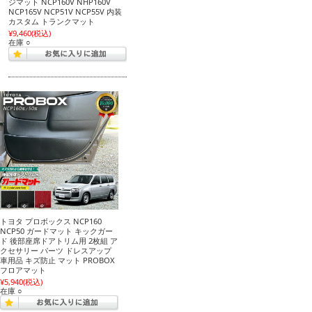
ジマット NCP160V NHP160V
NCP165V NCP51V NCP55V 内装
カスタム トランクマット
¥9,460
(税込)
在庫 ○
トヨタ プロボックス NCP160
NCP50 ガードマット キックガー
ド 後部座席ドアトリム用 2枚組 ア
クセサリー パーツ ドレスアップ
車用品 キズ防止 マット PROBOX
フロアマット
¥5,940
(税込)
在庫 ○