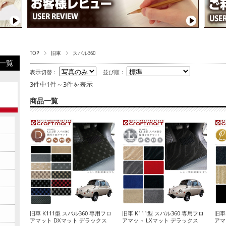
TOP
旧車
スバル360
一覧
表示切替：
並び順：
3件中1件～3件を表示
商品一覧
旧車 K111型 スバル360 専用フロ
旧車 K111型 スバル360 専用フロ
旧車
アマット DXマット デラックス
アマット LXマット デラックス
アマ