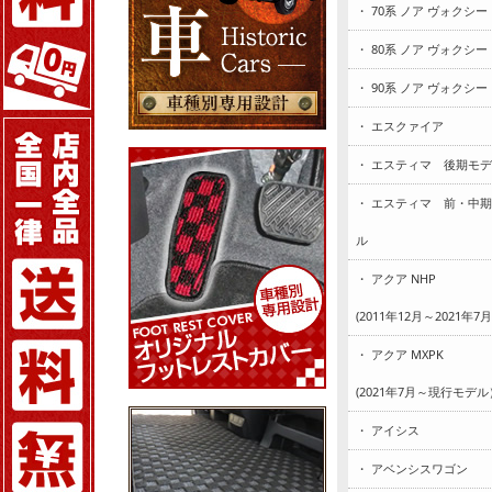
・ 70系 ノア ヴォクシー
・ 80系 ノア ヴォクシー
・ 90系 ノア ヴォクシー
・ エスクァイア
・ エスティマ 後期モ
・ エスティマ 前・中
ル
・ アクア NHP
(2011年12月～2021年7
・ アクア MXPK
(2021年7月～現行モデル
・ アイシス
・ アベンシスワゴン