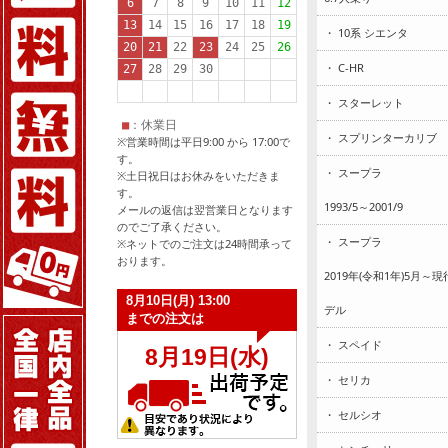
・ 10系 シエンタ
・ C-HR
・ スターレット
・ スプリンターカリブ
※営業時間は平日9:00 から 17:00で
す。
・ スープラ
※土日祝日はお休みをいただきま
す。
1993/5～2001/9
メールの返信は翌営業日となります
のでご了承ください。
・ スープラ
※ネットでのご注文は24時間承って
おります。
2019年(令和1年)5月～
デル
・ スペイド
・ セリカ
・ セルシオ