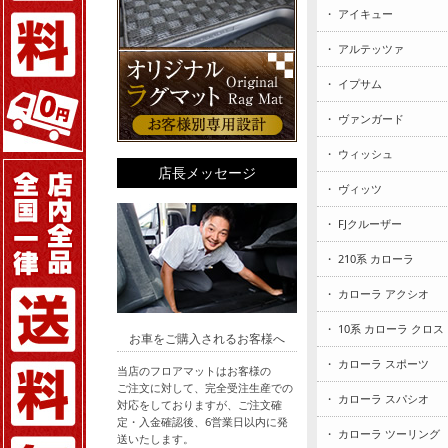
・ アイキュー
・ アルテッツァ
・ イプサム
・ ヴァンガード
・ ウィッシュ
店長メッセージ
・ ヴィッツ
・ FJクルーザー
・ 210系 カローラ
・ カローラ アクシオ
・ 10系 カローラ クロス
お車をご購入されるお客様へ
・ カローラ スポーツ
当店のフロアマットはお客様の
ご注文に対して、完全受注生産での
・ カローラ スパシオ
対応をしておりますが、ご注文確
定・入金確認後、6営業日以内に発
・ カローラ ツーリング
送いたします。