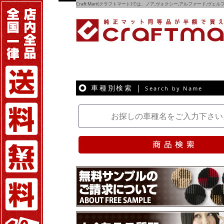
Craft Mart(クラフトマート)では、ノア,ヴォクシー,アルファード,ヴ
車種別検索 |
Search by Name