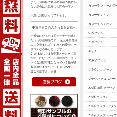
また、お客様ご希望の車種の掲載が
・ カローラ フィールダ
ない場合はお気軽にお問合せ下さ
い。
・ カローラ レビン
早急に対応させて頂きます。
・ カローラ ルミオン
中古車をご購入されるお客様へ
・ 50系 カムリ
一番気になるのは前オーナーの残し
た汚れや使用感です。 足元を自分好
・ 70系 カムリ
みに交換すれば、お車への愛着も一
層深くなる事と思います。
・ キャミ
Craft Martでは自動車メーカーで製
造中止になっている車種のカーマッ
・ 30系 クラウン
トでも対応可能となっている物が多
数御座いますので、あきらめずに一
・ クラウン スポーツ
度ご相談下さいませ。
・ クラウン クロスオー
・ 220系 20系 クラウン
・ 210系 クラウン
・ 200系 クラウンセダン
・ 200系 クラウンハイ