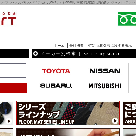
ェルファイア,シエンタ,プリウス,アクア,セレナ,CX-5,デミオ,CX-3等、車種別専用設計の高品質フロアマット・ラ
ホーム
会社概要
特定商取引法に関する表示
メーカー別検索 |
Search by Maker