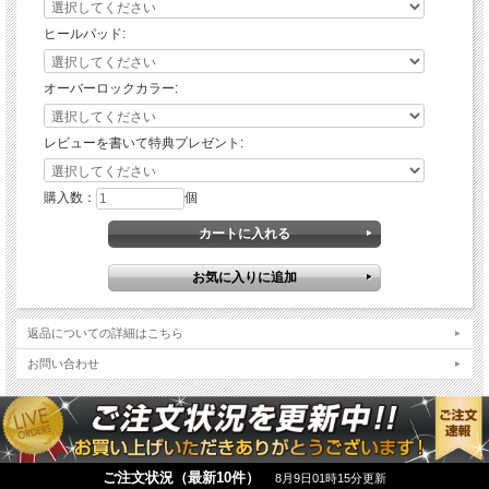
ヒールパッド:
オーバーロックカラー:
レビューを書いて特典プレゼント:
購入数：
個
適合車
マツダ RX-8
返品についての詳細はこちら
種
適合年
【MC後】 2011年9月～2013年4月
お問い合わせ
式
【MC後】2011年9月～2013年4月
※ マット形状は”年式”により異なります。ご購入の際は、適合する項目を
ご選択ください。
適合型
SE3P
式
※ 適合型式以外のご使用はお控えください。
商品構
運転席用フロアマット 1枚
成
助手席用フロアマット 1枚