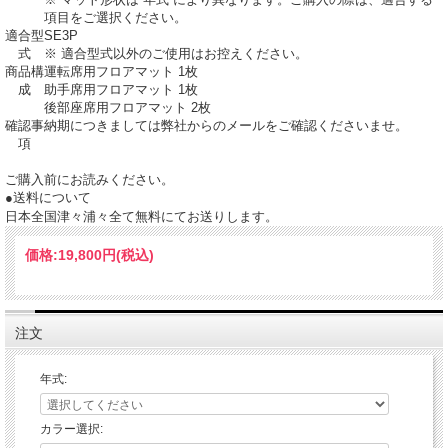
項目をご選択ください。
適合型
SE3P
式
※ 適合型式以外のご使用はお控えください。
商品構
運転席用フロアマット 1枚
成
助手席用フロアマット 1枚
後部座席用フロアマット 2枚
確認事
納期につきましては弊社からのメールをご確認くださいませ。
項
ご購入前にお読みください。
●送料について
日本全国津々浦々全て無料にてお送りします。
価格:
19,800円
(税込)
注文
年式:
カラー選択: