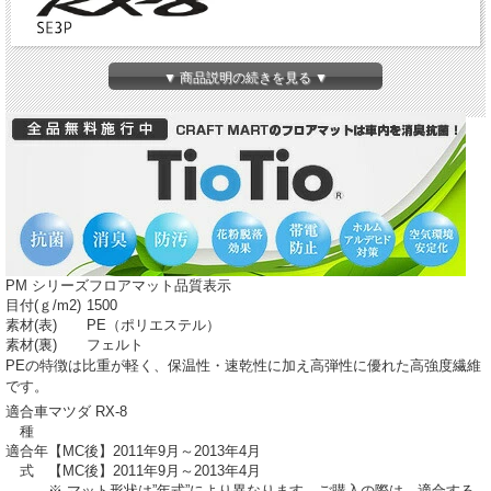
▼ 商品説明の続きを見る ▼
PM シリーズフロアマット品質表示
目付(ｇ/m
2
)
1500
素材(表)
PE（ポリエステル）
素材(裏)
フェルト
PEの特徴は比重が軽く、保温性・速乾性に加え高弾性に優れた高強度繊維
です。
適合車
マツダ RX-8
種
適合年
【MC後】2011年9月～2013年4月
式
【MC後】2011年9月～2013年4月
※ マット形状は”年式”により異なります。ご購入の際は、適合する