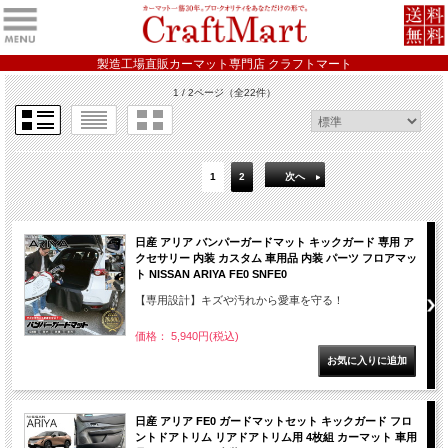
製造工場直販カーマット専門店 クラフトマート
1 / 2ページ
（全22件）
1
2
次へ
日産 アリア バンパーガードマット キックガード 専用 ア
クセサリー 内装 カスタム 車用品 内装 パーツ フロアマッ
ト NISSAN ARIYA FE0 SNFE0
【専用設計】キズや汚れから愛車を守る！
価格： 5,940円(税込)
日産 アリア FE0 ガードマットセット キックガード フロ
ントドアトリム リアドアトリム用 4枚組 カーマット 車用