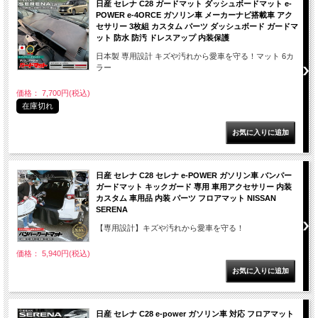
日産 セレナ C28 ガードマット ダッシュボードマット e-
POWER e-4ORCE ガソリン車 メーカーナビ搭載車 アク
セサリー 3枚組 カスタム パーツ ダッシュボード ガードマ
ット 防水 防汚 ドレスアップ 内装保護
日本製 専用設計 キズや汚れから愛車を守る！マット 6カ
ラー
価格： 7,700円(税込)
在庫切れ
日産 セレナ C28 セレナ e-POWER ガソリン車 バンパー
ガードマット キックガード 専用 車用アクセサリー 内装
カスタム 車用品 内装 パーツ フロアマット NISSAN
SERENA
【専用設計】キズや汚れから愛車を守る！
価格： 5,940円(税込)
日産 セレナ C28 e-power ガソリン車 対応 フロアマット