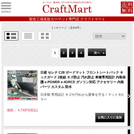
製造工場直販カーマット専門店 クラフトマート
1 / 4ページ
（全64件）
1
2
3
4
次へ
日産 セレナ C28 ガードマット フロントシートバック キ
ックガード 2枚組 キズ防止 汚れ防止 車種専用設計 内装保
護 e-POWER e-4ORCE ガソリン対応 アクセサリー 内装
パーツ カスタム 防水
日本製 専用設計 キズや汚れから愛車を守る！マット 6カ
ラー
価格： 4,730円(税込)