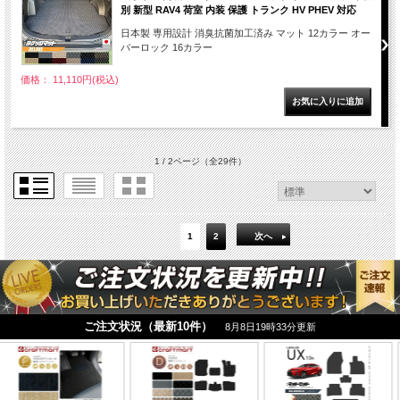
別 新型 RAV4 荷室 内装 保護 トランク HV PHEV 対応
日本製 専用設計 消臭抗菌加工済み マット 12カラー オー
バーロック 16カラー
価格： 11,110円(税込)
1 / 2ページ
（全29件）
1
2
次へ