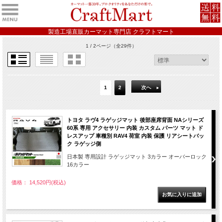
製造工場直販カーマット専門店 クラフトマート
1 / 2ページ
（全29件）
1
2
次へ
トヨタ ラヴ4 ラゲッジマット 後部座席背面 NAシリーズ
60系 専用 アクセサリー 内装 カスタム パーツ マット ド
レスアップ 車種別 RAV4 荷室 内装 保護 リアシートバッ
ク ラゲッジ側
日本製 専用設計 ラゲッジマット 3カラー オーバーロック
16カラー
価格： 14,520円(税込)