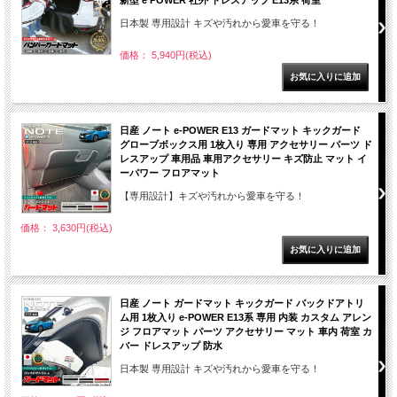
新型 e POWER 社外 ドレスアップ E13系 荷室
日本製 専用設計 キズや汚れから愛車を守る！
価格： 5,940円(税込)
日産 ノート e-POWER E13 ガードマット キックガード
グローブボックス用 1枚入り 専用 アクセサリー パーツ ド
レスアップ 車用品 車用アクセサリー キズ防止 マット イ
ーパワー フロアマット
【専用設計】キズや汚れから愛車を守る！
価格： 3,630円(税込)
日産 ノート ガードマット キックガード バックドアトリ
ム用 1枚入り e-POWER E13系 専用 内装 カスタム アレン
ジ フロアマット パーツ アクセサリー マット 車内 荷室 カ
バー ドレスアップ 防水
日本製 専用設計 キズや汚れから愛車を守る！