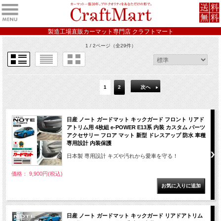
製造工場直販カーマット専門店 クラフトマート
1 / 2ページ
（全29件）
1
2
次へ
日産 ノート ガードマット キックガード フロント リアド
アトリム用 4枚組 e-POWER E13系 内装 カスタム パーツ
アクセサリー フロア マット 新型 ドレスアップ 防水 車種
専用設計 内装保護
日本製 専用設計 キズや汚れから愛車を守る！
価格： 9,900円(税込)
日産 ノート ガードマット キックガード リアドアトリム