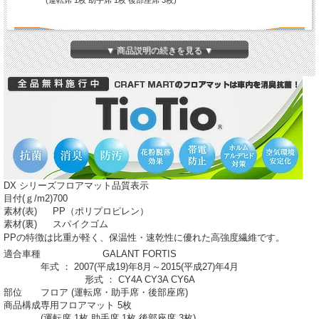
(運転席 1枚 助手席 1枚 後部座席 3枚)
▼ 商品説明の続きを見る ▼
DX シリーズフロアマット品質表示
目付(ｇ/m
2
)
700
素材(表)
PP（ポリプロピレン）
素材(裏)
スパイクゴム
PPの特徴は比重が軽く、保温性・速乾性に優れた高強度繊維です。
適合車種
GALANT FORTIS
年式 ： 2007(平成19)年8月～2015(平成27)年4月
形式 ： CY4A CY3A CY6A
部位
フロア (運転席・助手席・後部座席)
商品構成
専用フロアマット 5枚
(運転席 1枚 助手席 1枚 後部座席 3枚)