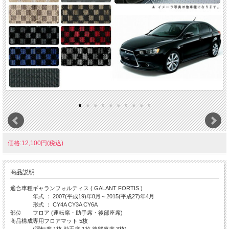
価格:12,100円(税込)
商品説明
適合車種
ギャランフォルティス ( GALANT FORTIS )
年式 ： 2007(平成19)年8月～2015(平成27)年4月
形式 ： CY4A CY3A CY6A
部位
フロア (運転席・助手席・後部座席)
商品構成
専用フロアマット 5枚