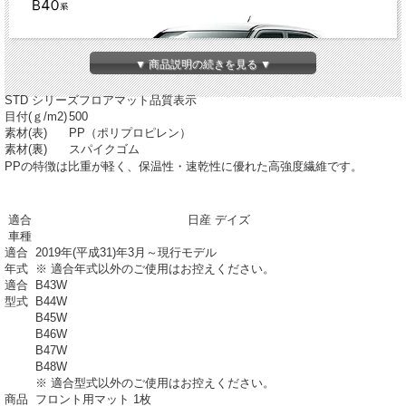
▼ 商品説明の続きを見る ▼
STD シリーズフロアマット品質表示
目付(ｇ/m
2
)
500
素材(表)
PP（ポリプロピレン）
素材(裏)
スパイクゴム
PPの特徴は比重が軽く、保温性・速乾性に優れた高強度繊維です。
適合
日産 デイズ
車種
適合
2019年(平成31)年3月～現行モデル
年式
※ 適合年式以外のご使用はお控えください。
適合
B43W
型式
B44W
B45W
B46W
B47W
B48W
※ 適合型式以外のご使用はお控えください。
商品
フロント用マット 1枚