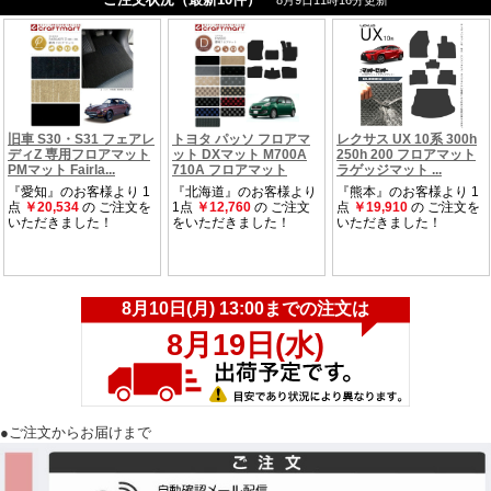
適合
日産 デイズ
車種
適合
2019年(平成31)年3月～現行モデル
年式
※ 適合年式以外のご使用はお控えください。
適合
B43W
型式
B44W
B45W
B46W
B47W
B48W
※ 適合型式以外のご使用はお控えください。
商品
フロント用マット 1枚
構成
リア用マット 1枚
ラゲッジスペース用マット 2枚
※ お車の”年式・仕様”によりマット形状が異なります。ご購入の際は、適合
する項目をご選択ください。
確認
納期につきましては弊社からのメールをご確認くださいませ。
事項
●ご注文からお届けまで