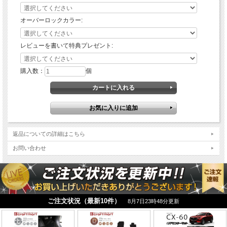
オーバーロックカラー:
レビューを書いて特典プレゼント:
適合車種
スズキ アルト
購入数：
個
適合年式
2021(令和3)年12月～
適合型式
HA37S
HA97S
※ 全グレード対応(形状共通)
商品構成
フロアマット5枚組
運転席 1枚 助手席 1枚
後部座席用 左右各1枚
リアセンター 1枚
返品についての詳細はこちら
お問い合わせ