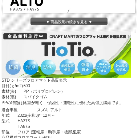
▼ 商品説明の続きを見る ▼
STD シリーズフロアマット品質表示
目付(ｇ/m
2
)
500
素材(表)
PP（ポリプロピレン）
素材(裏)
スパイクゴム
PPの特徴は比重が軽く、保温性・速乾性に優れた高強度繊維です。
適合車種
スズキ アルト
年式
2021(令和3)年12月～
型式
HA37S
HA97S
部位
フロア (運転席・助手席・後部座席)
商品構成
フロアマット5枚組