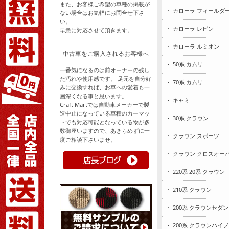
また、お客様ご希望の車種の掲載が
・ カローラ フィールダ
ない場合はお気軽にお問合せ下さ
い。
・ カローラ レビン
早急に対応させて頂きます。
・ カローラ ルミオン
中古車をご購入されるお客様へ
・ 50系 カムリ
一番気になるのは前オーナーの残し
た汚れや使用感です。 足元を自分好
・ 70系 カムリ
みに交換すれば、お車への愛着も一
層深くなる事と思います。
・ キャミ
Craft Martでは自動車メーカーで製
造中止になっている車種のカーマッ
・ 30系 クラウン
トでも対応可能となっている物が多
数御座いますので、あきらめずに一
・ クラウン スポーツ
度ご相談下さいませ。
・ クラウン クロスオー
・ 220系 20系 クラウン
・ 210系 クラウン
・ 200系 クラウンセダン
・ 200系 クラウンハイ