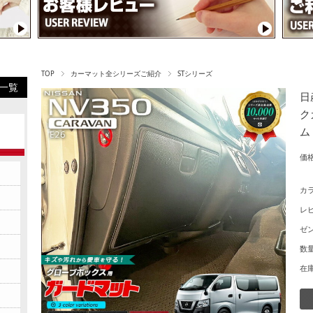
TOP
カーマット全シリーズご紹介
STシリーズ
一覧
日
ク
ム
価格
カ
レ
ゼン
数量
在庫