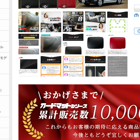
デル
期モデ
月）
）