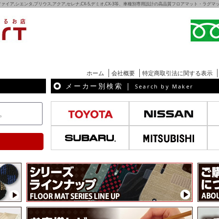
ェルファイア,シエンタ,プリウス,アクア,セレナ,CX-5,デミオ,CX-3等、車種別専用設計の高品質フロアマット・ラ
ホーム
会社概要
特定商取引法に関する表示
メーカー別検索 |
Search by Maker