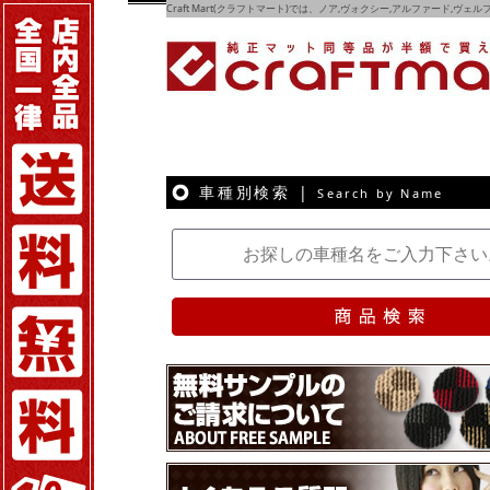
Craft Mart(クラフトマート)では、ノア,ヴォクシー,アルファード,ヴ
車種別検索 |
Search by Name