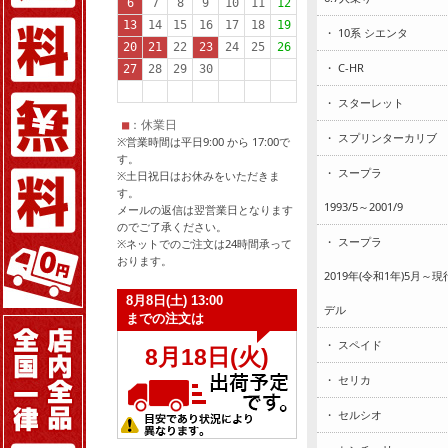
・ 10系 シエンタ
・ C-HR
・ スターレット
・ スプリンターカリブ
※営業時間は平日9:00 から 17:00で
す。
・ スープラ
※土日祝日はお休みをいただきま
す。
1993/5～2001/9
メールの返信は翌営業日となります
のでご了承ください。
・ スープラ
※ネットでのご注文は24時間承って
おります。
2019年(令和1年)5月～
デル
・ スペイド
・ セリカ
・ セルシオ