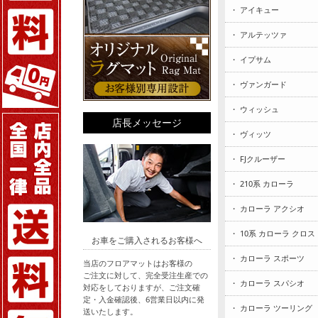
・ アイキュー
・ アルテッツァ
・ イプサム
・ ヴァンガード
・ ウィッシュ
店長メッセージ
・ ヴィッツ
・ FJクルーザー
・ 210系 カローラ
・ カローラ アクシオ
・ 10系 カローラ クロス
お車をご購入されるお客様へ
・ カローラ スポーツ
当店のフロアマットはお客様の
ご注文に対して、完全受注生産での
・ カローラ スパシオ
対応をしておりますが、ご注文確
定・入金確認後、6営業日以内に発
・ カローラ ツーリング
送いたします。