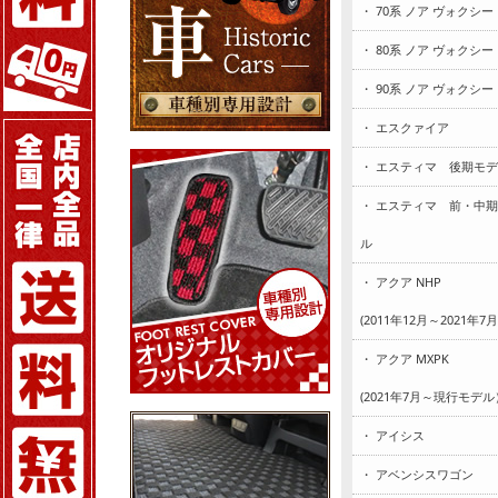
・ 70系 ノア ヴォクシー
・ 80系 ノア ヴォクシー
・ 90系 ノア ヴォクシー
・ エスクァイア
・ エスティマ 後期モ
・ エスティマ 前・中
ル
・ アクア NHP
(2011年12月～2021年7
・ アクア MXPK
(2021年7月～現行モデル
・ アイシス
・ アベンシスワゴン