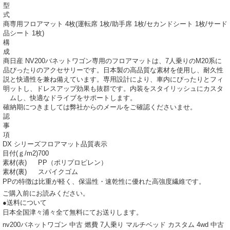
型
式
商
専用フロアマット 4枚(運転席 1枚/助手席 1枚/セカンドシート 1枚/サード
品
シート 1枚)
構
成
商
日産 NV200バネットワゴン専用のフロアマットは、7人乗りのM20系に
品
ぴったりのアクセサリーです。日本製の高品質な素材を使用し、耐久性
説
と快適性を兼ね備えています。専用設計により、車内にぴったりとフィ
明
ットし、ドレスアップ効果も抜群です。内装をスタイリッシュにカスタ
ムし、快適なドライブをサポートします。
確
納期につきましては弊社からのメールをご確認くださいませ。
認
事
項
DX シリーズフロアマット品質表示
目付(ｇ/m
2
)
700
素材(表)
PP（ポリプロピレン）
素材(裏)
スパイクゴム
PPの特徴は比重が軽く、保温性・速乾性に優れた高強度繊維です。
ご購入前にお読みください。
●送料について
日本全国津々浦々全て無料にてお送りします。
nv200バネットワゴン 中古 燃費 7人乗り マルチベッド カスタム 4wd 中古