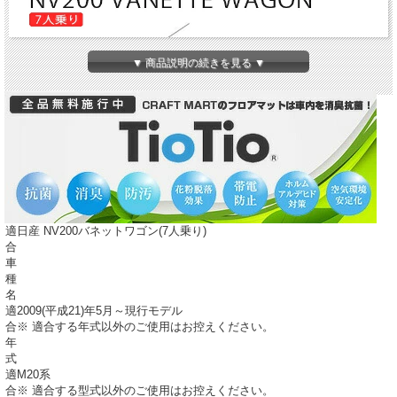
▼ 商品説明の続きを見る ▼
適
日産 NV200バネットワゴン(7人乗り)
合
車
種
名
適
2009(平成21)年5月～現行モデル
合
※ 適合する年式以外のご使用はお控えください。
年
式
適
M20系
合
※ 適合する型式以外のご使用はお控えください。