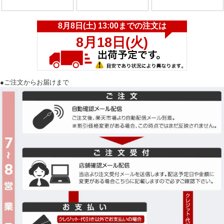
●ご注文からお届けまで
適
日産 NV200バネットワゴン(7人乗り)
合
車
種
適
2009(平成21)年5月～現行モデル
合
※ 適合する年式以外のご使用はお控えください。
年
式
適
M20系
合
※ 適合する型式以外のご使用はお控えください。
型
式
商
専用フロアマット 4枚(運転席 1枚/助手席 1枚/セカンドシート 1枚/サードシート
品
1枚)