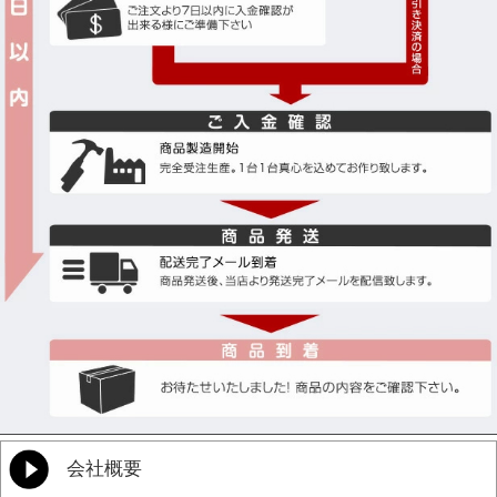
構
成
商
日産 NV200バネットワゴン専用のフロアマットは、7人乗りのM20系にぴったり
品
のアクセサリーです。日本製の高品質な素材を使用し、耐久性と快適性を兼ね備
説
えています。専用設計により、車内にぴったりとフィットし、ドレスアップ効果
明
も抜群です。内装をスタイリッシュにカスタムし、快適なドライブをサポートし
ます。
確
・ガードマット未装着の車体形状を必ずご確認くださいませ。
認
・納期につきましては弊社からのメールをご確認くださいませ。
事
項
会社概要